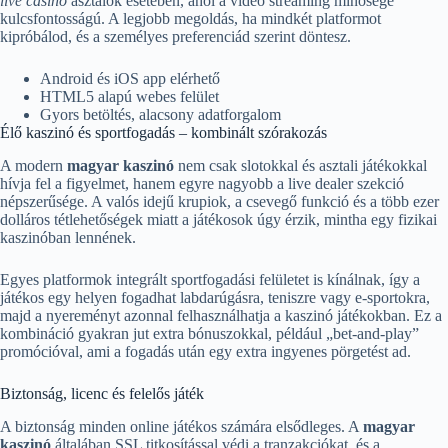
live casino
asztalok esetében, ahol a videó streaming minősége
kulcsfontosságú. A legjobb megoldás, ha mindkét platformot
kipróbálod, és a személyes preferenciád szerint döntesz.
Android és iOS app elérhető
HTML5 alapú webes felület
Gyors betöltés, alacsony adatforgalom
Élő kaszinó és sportfogadás – kombinált szórakozás
A modern
magyar kaszinó
nem csak slotokkal és asztali játékokkal
hívja fel a figyelmet, hanem egyre nagyobb a live dealer szekció
népszerűsége. A valós idejű krupiok, a csevegő funkció és a több ezer
dolláros tétlehetőségek miatt a játékosok úgy érzik, mintha egy fizikai
kaszinóban lennének.
Egyes platformok integrált sportfogadási felületet is kínálnak, így a
játékos egy helyen fogadhat labdarúgásra, teniszre vagy e‑sportokra,
majd a nyereményt azonnal felhasználhatja a kaszinó játékokban. Ez a
kombináció gyakran jut extra bónuszokkal, például „bet‑and‑play”
promócióval, ami a fogadás után egy extra ingyenes pörgetést ad.
Biztonság, licenc és felelős játék
A biztonság minden online játékos számára elsődleges. A
magyar
kaszinó
általában SSL titkosítással védi a tranzakciókat, és a