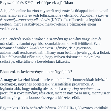
Regisztráció és KYC – első lépések a játékban
A legtöbb online kaszinó egyszerű regisztrációs űrlappal indul: e‑mail
cím, jelszó és egy egyedi felhasználónév elegendő. Azonban a
kártya-
és személyazonosság‑ellenőrzés
(KYC) elkerülhetetlen a legtöbb
esetben, mert a szabályozók megkövetelik a pénzmosás elleni
védekezést.
Az ellenőrzés során általában a személyi igazolvány vagy útlevél
másolatát, valamint egy friss számlakivonatot kell feltölteni. Ez a
folyamat általában 24‑48 órát vesz igénybe, de a gyorsabb,
automatizált rendszerek már néhány órán belül is jóváhagyják a fiókot.
Ha a felhasználó előre tudja, hogy milyen dokumentumokra lesz
szüksége, elkerülhető a késedelmes kifizetés.
Bónuszok és kedvezmények: mire figyeljünk?
A
magyar kaszinó
kínálata tele van különféle bónuszokkal: üdvözlő
csomagok, ingyenes pörgetések, visszatérítési programok. A
legfontosabb, hogy mindig olvassuk el a
wagering requirements
(körülírási követelmény) részleteit, mert ez határozza meg, mennyiszer
kell megforgatni a bonusz összeget a kifizetés előtt.
Egy tipikus 100 % befizetési bónusz 200 EUR-ig 30‑szoros körülírási