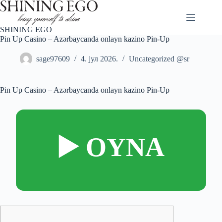
Skip
to
content
SHINING EGO
Pin Up Casino – Azərbaycanda onlayn kazino Pin-Up
sage97609
4. јул 2026.
Uncategorized @sr
Pin Up Casino – Azərbaycanda onlayn kazino Pin-Up
▶️ OYNA