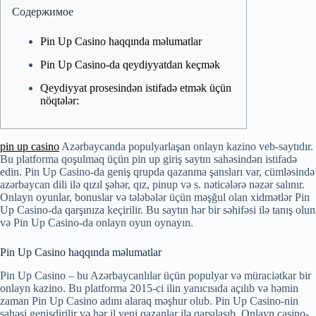
Содержимое
Pin Up Casino haqqında məlumatlar
Pin Up Casino-da qeydiyyatdan keçmək
Qeydiyyat prosesindən istifadə etmək üçün
nöqtələr:
pin up casino
Azərbaycanda populyarlaşan onlayn kazino veb-saytıdır.
Bu platforma qoşulmaq üçün pin up giriş saytın sahəsindən istifadə
edin. Pin Up Casino-da geniş qrupda qazanma şansları var, cümləsində
azərbaycan dili ilə qızıl şəhər, qız, pinup və s. nəticələrə nəzər salınır.
Onlayn oyunlar, bonuslar və tələbələr üçün məşğul olan xidmətlər Pin
Up Casino-da qarşınıza keçirilir. Bu saytın hər bir səhifəsi ilə tanış olun
və Pin Up Casino-da onlayn oyun oynayın.
Pin Up Casino haqqında məlumatlar
Pin Up Casino – bu Azərbaycanlılar üçün populyar və müraciətkar bir
onlayn kazino. Bu platforma 2015-ci ilin yanıcısıda açılıb və həmin
zaman Pin Up Casino adını alaraq məşhur olub. Pin Up Casino-nin
sahəsi genişdirilir və hər il yeni qazanlar ilə qarşılaşıb. Onlayn casino-