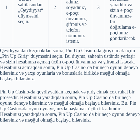
adınız,
sahifasından
yaradılır və
1
2
soyadınız,
3
„Qeydiyyat“
sizin e-poçt
e-poçt
düyməsini
ünvanınızə
ünvanınız,
seçin.
bir
şifrəniz və
doğrulama e-
telefon
poçtunuz
nömrəniz
göndəriləcək.
istenir.
Qeydiyyatdan keçməkdan sonra, Pin Up Casino-da giriş etmək üçün
„Pin Up Giriş“ düyməsini seçin. Bu düymə, sahənin üstündə yerləşir
və sizin hesabınızı açmaq üçün e-poçt ünvanınızı və şifrənizi istəcək.
Hesabınızı açmaqdan sonra, Pin Up Casino-da bir neçə oyunu deneyə
bilərsiniz və yaxşı oyunlarla və bonuslarla birlikdə məşğul olmağa
başlaya bilərsiniz.
Pin Up Casino-da qeydiyyatdan keçmək və giriş etmək çox rahat bir
prosesdir. Hesabınızı yaradıqdan sonra, Pin Up Casino-da bir neçə
oyunu deneyə bilərsiniz və məşğul olmağa başlaya bilərsiniz. Bu, Pin
Up Casino-da oyun oynayışınızda başlamak üçün ilk adımdır.
Hesabınızı yaradıqdan sonra, Pin Up Casino-da bir neçə oyunu deneyə
bilərsiniz və məşğul olmağa başlaya bilərsiniz.