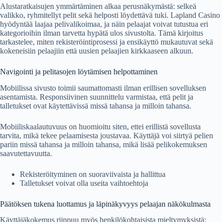
Alustaratkaisujen ymmärtäminen alkaa perusnäkymästä: selkeä
valikko, ryhmitellyt pelit sekä helposti löydettävä tuki. Lapland Casino
hyödyntää laajaa pelivalikoimaa, ja näin pelaajat voivat tutustua eri
kategorioihin ilman tarvetta hypätä ulos sivustolta. Tämä kirjoitus
tarkastelee, miten rekisteröintiprosessi ja ensikäyttö mukautuvat sekä
kokeneisiin pelaajiin että uusien pelaajien kirkkaaseen alkuun.
Navigointi ja pelitasojen löytämisen helpottaminen
Mobiilissa sivusto toimii saumattomasti ilman erillisen sovelluksen
asentamista. Responsiivinen suunnittelu varmistaa, että pelit ja
talletukset ovat käytettävissä missä tahansa ja milloin tahansa.
Mobiiliskaalautuvuus on huomioitu siten, ettei erillistä sovellusta
tarvita, mikä tekee pelaamisesta joustavaa. Käyttäjä voi siirtyä pelien
pariin missä tahansa ja milloin tahansa, mikä lisää pelikokemuksen
saavutettavuutta.
Rekisteröityminen on suoraviivaista ja hallittua
Talletukset voivat olla useita vaihtoehtoja
Päätöksen tukena luottamus ja läpinäkyvyys pelaajan näkökulmasta
Käyttäjäkokemus riippuu myös henkilökohtaisista mieltymyksistä: