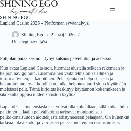
Skip
to
content
SHINING EGO
Lapland Casino 2026 – Platforman syväanalyysi
Shining Ego
22. мај 2026.
Uncategorized @sr
Pohjolan paras kasino – lyhyt katsaus palveluihin ja accessiin
Kun avaat Lapland Casinon, huomaat alustalla selkeän rakenteen ja
helpon navigoinnin. Ensimmäinen vaikutelma on asiallinen ja
informatiivinen, ei kaoottinen. Pelitarjonta on helposti selaa ja
hakutoiminnot ovat kohdillaan, mikä helpottaa juuri sinua löytämään
mieleisesi pelit. Tämä kirjoitus keskittyy käytännön kokemukseen ja
sitä kautta oppiisi uuden sivuston käyttöä.
Lapland Casinon ensiaskeleet voivat olla kohdallaan, sillä kultajahdin
palkinnot ja laajin pelivalikoima tarjoavat monipuolisen
pelikokonaisuuden aloittelijasta edistyneeseen pelaajaan. On kuitenkin
tärkeää lukea ehdot ja varmistaa pelisäännöt ennen osallistumista.