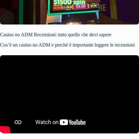
Casino no ADM Recensioni: tutto quello che devi sapere
Cos’è un casino no ADM e perché è importante leggere le recensioni