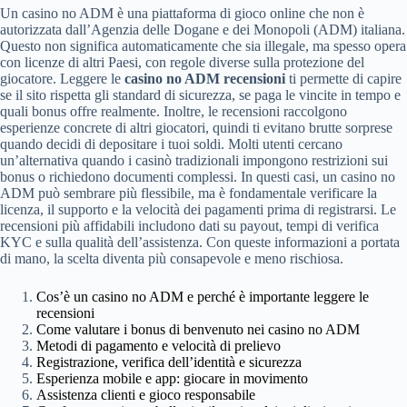
Un casino no ADM è una piattaforma di gioco online che non è
autorizzata dall’Agenzia delle Dogane e dei Monopoli (ADM) italiana.
Questo non significa automaticamente che sia illegale, ma spesso opera
con licenze di altri Paesi, con regole diverse sulla protezione del
giocatore. Leggere le
casino no ADM recensioni
ti permette di capire
se il sito rispetta gli standard di sicurezza, se paga le vincite in tempo e
quali bonus offre realmente. Inoltre, le recensioni raccolgono
esperienze concrete di altri giocatori, quindi ti evitano brutte sorprese
quando decidi di depositare i tuoi soldi. Molti utenti cercano
un’alternativa quando i casinò tradizionali impongono restrizioni sui
bonus o richiedono documenti complessi. In questi casi, un casino no
ADM può sembrare più flessibile, ma è fondamentale verificare la
licenza, il supporto e la velocità dei pagamenti prima di registrarsi. Le
recensioni più affidabili includono dati su payout, tempi di verifica
KYC e sulla qualità dell’assistenza. Con queste informazioni a portata
di mano, la scelta diventa più consapevole e meno rischiosa.
Cos’è un casino no ADM e perché è importante leggere le
recensioni
Come valutare i bonus di benvenuto nei casino no ADM
Metodi di pagamento e velocità di prelievo
Registrazione, verifica dell’identità e sicurezza
Esperienza mobile e app: giocare in movimento
Assistenza clienti e gioco responsabile