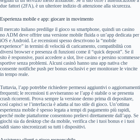
segnali di un servizio meno affidabile. Se il sito offre l’autenticazione a
due fattori (2FA), è un ulteriore indizio di attenzione alla sicurezza.
Esperienza mobile e app: giocare in movimento
Il mercato italiano predilige il gioco su smartphone, quindi un casino
no ADM deve offrire una versione mobile fluida o un’app dedicata per
iOS e Android. Le recensioni spesso descrivono la “mobile
experience” in termini di velocità di caricamento, compatibilità con
diversi browser e presenza di funzioni come il “quick deposit”. Se il
sito è responsive, puoi accedere a slot, live casino e persino scommesse
sportive senza problemi. Alcuni casinò hanno una app nativa che
consente notifiche push per bonus esclusivi e per monitorare le vincite
in tempo reale.
Tuttavia, l’app potrebbe richiedere permessi aggiuntivi o aggiornamenti
frequenti; le recensioni ti avviseranno se l’app è stabile o se presenta
crash ricorrenti. Prova sempre la versione demo prima di depositare,
così capisci se l’interfaccia è adatta al tuo stile di gioco. Un’ottima
esperienza mobile è spesso legata a tempi di pagamento più rapidi,
perché molte piattaforme consentono prelievi direttamente dall’app. Se
giochi sia da desktop che da mobile, verifica che i tuoi bonus e i tuoi
saldi siano sincronizzati su tutti i dispositivi.
Assistenza clienti e gioco responsabile