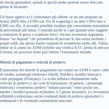
di vincita giornalieri, quindi se giochi molto potresti essere bloccato
prima di incassare.
Un buon approccio è confrontare più offerte: se un sito propone un
bonus 200% fino a €500 con 35x di wagering e un altro 150% fino a
€300 con 20x, il secondo potrebbe risultare più conveniente nonostante
la percentuale più bassa. Controlla anche se i giri gratuiti sono soggetti
a restrizioni di gioco o scadenze brevi. Alcune recensioni segnalano
bonus “no deposit” che permettono di provare le slot senza rischiare i
propri soldi, ma spesso hanno requisiti di scommessa molto alti. Valuta
infine se il casino no ADM richiede una verifica KYC prima di attivare
il bonus; un processo lento può ridurre l’entusiasmo iniziale.
Metodi di pagamento e velocità di prelievo
Il panorama dei metodi di pagamento nei casino no ADM è vario: carte
di credito, portafogli elettronici (Skrill, Neteller), bonifici bancari e
carte prepagate (Postepay). La scelta influisce direttamente sulla
velocità di prelievo e sui costi di transazione. In genere, i portafogli
elettronici consentono prelievi “instant payouts” entro poche ore,
mentre i bonifici possono richiedere 3‑5 giorni lavorativi. Le recensioni
affidabili evidenziano anche eventuali limiti di prelievo giornalieri o
settimanali e le eventuali commissioni nascoste.