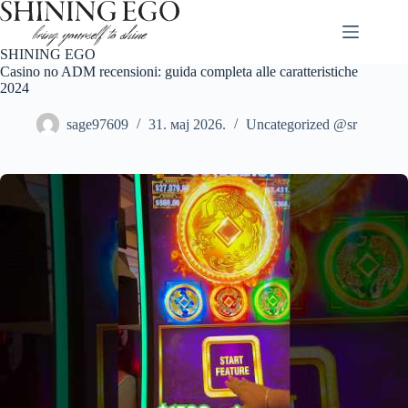
Skip
to
content
SHINING EGO
Casino no ADM recensioni: guida completa alle caratteristiche
2024
sage97609
31. мај 2026.
Uncategorized @sr